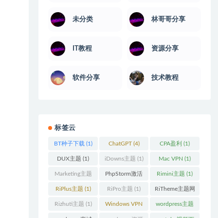
未分类
林哥哥分享
IT教程
资源分享
软件分享
技术教程
标签云
BT种子下载
(1)
ChatGPT
(4)
CPA盈利
(1)
DUX主题
(1)
iDowns主题
(1)
Mac VPN
(1)
Marketing主题
PhpStorm激活
Rimini主题
(1)
(1)
码
(1)
RiPlus主题
(1)
RiPro主题
(1)
RiTheme主题网
站
(1)
Rizhuti主题
(1)
Windows VPN
wordpress主题
(1)
(2)