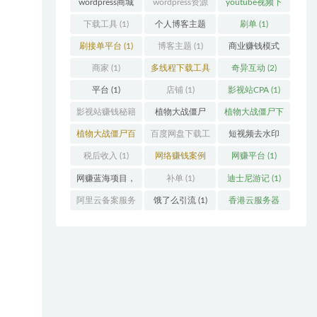
wordpress商城
wordpress资源
youtube视频下
主题
(1)
主题
(1)
载
(1)
下载工具
(1)
个人博客主题
刷单
(1)
(1)
刷接单平台
(1)
博客主题
(1)
商业赚钱模式
(1)
商家
(1)
多线程下载工具
奇异互动
(2)
(1)
平台
(1)
店铺
(1)
影视站CPA
(1)
影视站赚钱秘籍
植物大战僵尸
植物大战僵尸下
(1)
(1)
载
(1)
植物大战僵尸百
百度网盘下载工
短视频去水印
度云
(1)
具
(1)
(2)
税后收入
(1)
网络赚钱案例
网赚平台
(1)
(1)
网赚蓝海项目，
补单
(1)
迪士尼游记
(1)
外卖优惠券
(1)
阿里云备案服务
饿了么引流
(1)
香港云服务器
号
(1)
(2)