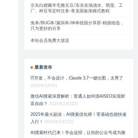
京东白嫖薅羊毛撸京豆/东东农场浇水、萌宠、工
厂、种豆等定时任务-青龙面板保姆式教程
免单/BUG单/漏洞单/神单线报分享群-精挑细选，
只为更好的分享
本站会员免费大放送
最新发布
IT开发，不会设计，Claude 3.7一键出图，太秀了
2025年3月4日
微信AI搜索深度解析：普通人如何借AISEO实现财
富自由？
2025年2月22日
2025年最火副业：AI搜索优化师！零基础也能快速
入行！
2025年2月22日
AI搜索时代已来！学会这招，让你的公众号成为微