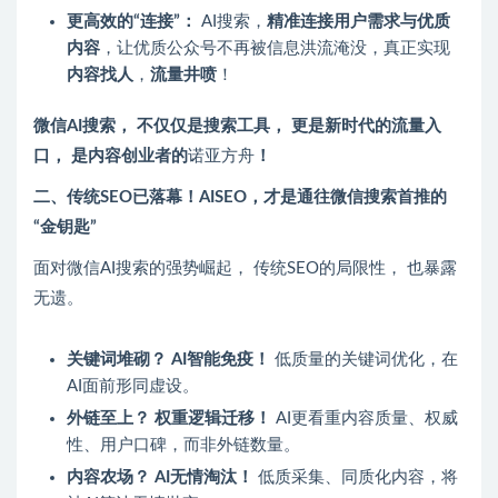
更高效的“连接”：
AI搜索，
精准连接用户需求与优质
内容
，让优质公众号不再被信息洪流淹没，真正实现
内容找人
，
流量井喷
！
微信AI搜索， 不仅仅是搜索工具， 更是新时代的流量入
口， 是内容创业者的
诺亚方舟
！
二、传统SEO已落幕！AISEO，才是通往微信搜索首推的
“金钥匙”
面对微信AI搜索的强势崛起， 传统SEO的局限性， 也暴露
无遗。
关键词堆砌？ AI智能免疫！
低质量的关键词优化，在
AI面前形同虚设。
外链至上？ 权重逻辑迁移！
AI更看重内容质量、权威
性、用户口碑，而非外链数量。
内容农场？ AI无情淘汰！
低质采集、同质化内容，将