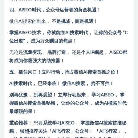
四、AISEO时代，公众号运营者的黄金机遇！
微信AI搜索的到来，
不是挑战，而是机遇！
掌握AISEO技术， 你就能在AI搜索时代， 让你的公众号 “C
位出道”， 成为万众瞩目的焦点！
无论是
流量变现
，
品牌打造
， 还是
个人IP崛起
，
AISEO都
将成为你最强大的助推器！
五、抓住风口！立即行动，抢占微信AI搜索首推之位！
AI搜索时代， 已经来临！ 微信AI搜索， 势不可挡！
别再犹豫， 别再观望！ 立即行动起来， 学习AISEO， 掌
握微信AI搜索首推秘籍， 让你的公众号， 成为AI搜索时代
最耀眼的星！
重磅推荐
： 想要
系统学习AISEO， 掌握微信AI搜索首推秘
籍
，
强烈推荐关注「AI飞行家」公众号
！
「AI飞行家」
，