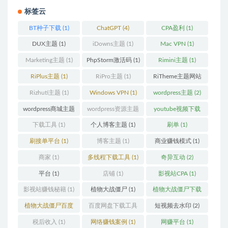
标签云
BT种子下载
(1)
ChatGPT
(4)
CPA盈利
(1)
DUX主题
(1)
iDowns主题
(1)
Mac VPN
(1)
Marketing主题
(1)
PhpStorm激活码
(1)
Rimini主题
(1)
RiPlus主题
(1)
RiPro主题
(1)
RiTheme主题网站
(1)
Rizhuti主题
(1)
Windows VPN
(1)
wordpress主题
(2)
wordpress商城主题
wordpress资源主题
youtube视频下载
(1)
(1)
(1)
下载工具
(1)
个人博客主题
(1)
刷单
(1)
刷接单平台
(1)
博客主题
(1)
商业赚钱模式
(1)
商家
(1)
多线程下载工具
(1)
奇异互动
(2)
平台
(1)
店铺
(1)
影视站CPA
(1)
影视站赚钱秘籍
(1)
植物大战僵尸
(1)
植物大战僵尸下载
(1)
植物大战僵尸百度
百度网盘下载工具
短视频去水印
(2)
云
(1)
(1)
税后收入
(1)
网络赚钱案例
(1)
网赚平台
(1)