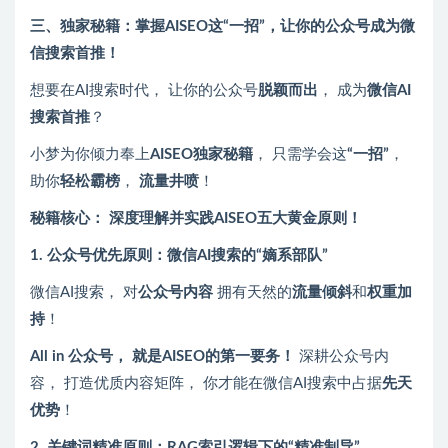
三、独家秘籍：掌握AISEO这“一招”，让你的公众号成为微
信搜索首推！
想要在AI搜索时代， 让你的公众号
脱颖而出
， 成为
微信AI
搜索首推
？
小梦为你倾力奉上
AISEO独家秘籍
， 只需学会这
“一招”
，
助你
轻松霸榜
，
流量井喷
！
秘籍核心： 深度理解并实践AISEO五大黄金原则！
1. 公众号优先原则：微信AI搜索的“嫡系部队”
微信AI搜索， 对
公众号内容
拥有天然的
流量倾斜
和
权重加
持
！
All in 公众号， 就是AISEO的第一要务！
深耕公众号内
容， 打造优质内容矩阵， 你才能在微信AI搜索中占据
先天
优势
！
2. 关键词精准原则：RAG索引逻辑下的“精准制导”