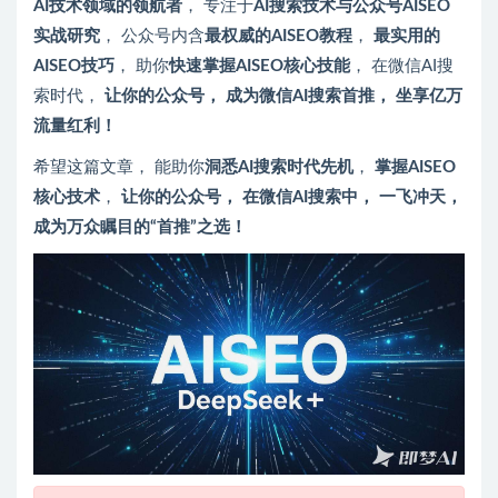
AI技术领域的领航者
， 专注于
AI搜索技术与公众号AISEO
实战研究
， 公众号内含
最权威的AISEO教程
，
最实用的
AISEO技巧
， 助你
快速掌握AISEO核心技能
， 在微信AI搜
索时代，
让你的公众号， 成为微信AI搜索首推， 坐享亿万
流量红利！
希望这篇文章， 能助你
洞悉AI搜索时代先机
，
掌握AISEO
核心技术
，
让你的公众号， 在微信AI搜索中， 一飞冲天，
成为万众瞩目的“首推”之选！