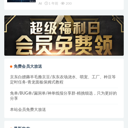
AI
1 年前
200
免费会员大放送
京东白嫖薅羊毛撸京豆/东东农场浇水、萌宠、工厂、种豆等
定时任务-青龙面板保姆式教程
免单/BUG单/漏洞单/神单线报分享群-精挑细选，只为更好的
分享
本站会员免费大放送