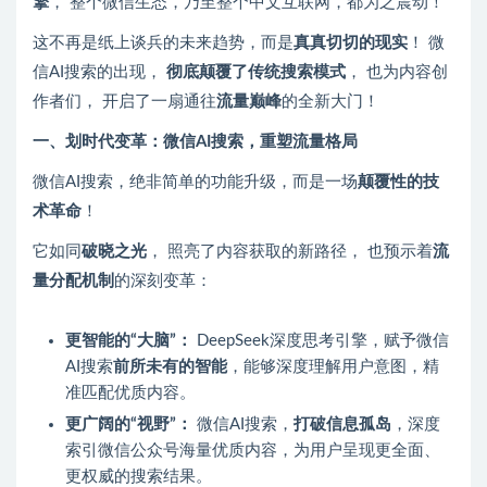
擎
， 整个微信生态，乃至整个中文互联网，都为之震动！
这不再是纸上谈兵的未来趋势，而是
真真切切的现实
！ 微
信AI搜索的出现，
彻底颠覆了传统搜索模式
， 也为内容创
作者们， 开启了一扇通往
流量巅峰
的全新大门！
一、划时代变革：微信AI搜索，重塑流量格局
微信AI搜索，绝非简单的功能升级，而是一场
颠覆性的技
术革命
！
它如同
破晓之光
， 照亮了内容获取的新路径， 也预示着
流
量分配机制
的深刻变革：
更智能的“大脑”：
DeepSeek深度思考引擎，赋予微信
AI搜索
前所未有的智能
，能够深度理解用户意图，精
准匹配优质内容。
更广阔的“视野”：
微信AI搜索，
打破信息孤岛
，深度
索引微信公众号海量优质内容，为用户呈现更全面、
更权威的搜索结果。