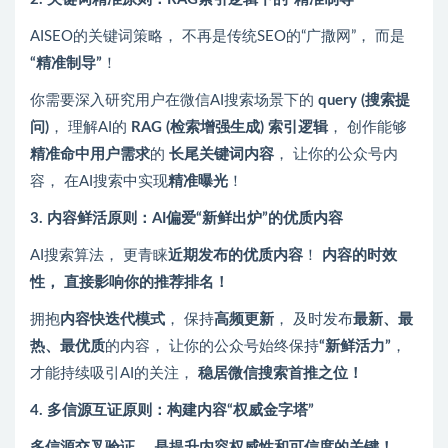
AISEO的关键词策略， 不再是传统SEO的“广撒网”， 而是
“精准制导”
！
你需要深入研究用户在微信AI搜索场景下的
query (搜索提
问)
， 理解AI的
RAG (检索增强生成) 索引逻辑
， 创作能够
精准命中用户需求
的
长尾关键词内容
， 让你的公众号内
容， 在AI搜索中实现
精准曝光
！
3. 内容鲜活原则：AI偏爱“新鲜出炉”的优质内容
AI搜索算法， 更青睐
近期发布的优质内容
！
内容的时效
性， 直接影响你的推荐排名！
拥抱
内容快迭代模式
， 保持
高频更新
， 及时发布
最新、最
热、最优质
的内容， 让你的公众号始终保持
“新鲜活力”
，
才能持续吸引AI的关注，
稳居微信搜索首推之位！
4. 多信源互证原则：构建内容“权威金字塔”
多信源交叉验证， 是提升内容权威性和可信度的关键！