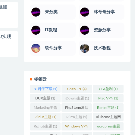
挑细
未分类
林哥哥分享
IT教程
资源分享
O实现
软件分享
技术教程
标签云
BT种子下载
(1)
ChatGPT
(4)
CPA盈利
(1)
DUX主题
(1)
iDowns主题
(1)
Mac VPN
(1)
Marketing主题
PhpStorm激活
Rimini主题
(1)
(1)
码
(1)
RiPlus主题
(1)
RiPro主题
(1)
RiTheme主题网
站
(1)
Rizhuti主题
(1)
Windows VPN
wordpress主题
(1)
(2)