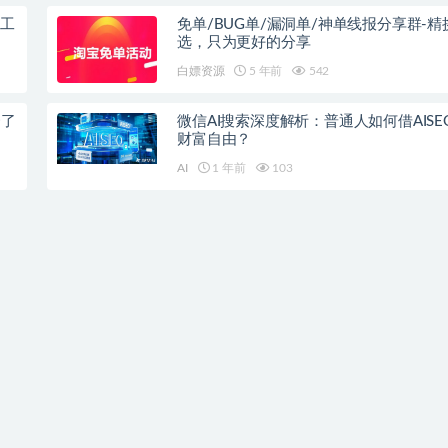
、工
免单/BUG单/漏洞单/神单线报分享群-精
选，只为更好的分享
白嫖资源
5 年前
542
秀了
微信AI搜索深度解析：普通人如何借AISE
财富自由？
AI
1 年前
103