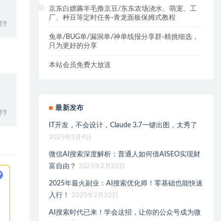
京东白嫖薅羊毛撸京豆/东东农场浇水、萌宠、工
厂、种豆等定时任务-青龙面板保姆式教程
免单/BUG单/漏洞单/神单线报分享群-精挑细选，
只为更好的分享
本站会员免费大放送
最新发布
IT开发，不会设计，Claude 3.7一键出图，太秀了
2025年3月4日
微信AI搜索深度解析：普通人如何借AISEO实现财
富自由？
2025年2月22日
2025年最火副业：AI搜索优化师！零基础也能快速
入行！
2025年2月22日
AI搜索时代已来！学会这招，让你的公众号成为微