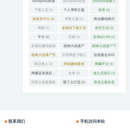
wordpress商城
wordpress资源
youtube视频下
主题
(1)
主题
(1)
载
(1)
下载工具
(1)
个人博客主题
刷单
(1)
(1)
刷接单平台
(1)
博客主题
(1)
商业赚钱模式
(1)
商家
(1)
多线程下载工具
奇异互动
(2)
(1)
平台
(1)
店铺
(1)
影视站CPA
(1)
影视站赚钱秘籍
植物大战僵尸
植物大战僵尸下
(1)
(1)
载
(1)
植物大战僵尸百
百度网盘下载工
短视频去水印
度云
(1)
具
(1)
(2)
税后收入
(1)
网络赚钱案例
网赚平台
(1)
(1)
网赚蓝海项目，
补单
(1)
迪士尼游记
(1)
外卖优惠券
(1)
阿里云备案服务
饿了么引流
(1)
香港云服务器
号
(1)
(2)
联系我们
手机访问本站