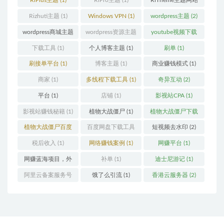
RiPlus主题
(1)
RiPro主题
(1)
RiTheme主题网站
(1)
Rizhuti主题
(1)
Windows VPN
(1)
wordpress主题
(2)
wordpress商城主题
wordpress资源主题
youtube视频下载
(1)
(1)
(1)
下载工具
(1)
个人博客主题
(1)
刷单
(1)
刷接单平台
(1)
博客主题
(1)
商业赚钱模式
(1)
商家
(1)
多线程下载工具
(1)
奇异互动
(2)
平台
(1)
店铺
(1)
影视站CPA
(1)
影视站赚钱秘籍
(1)
植物大战僵尸
(1)
植物大战僵尸下载
(1)
植物大战僵尸百度
百度网盘下载工具
短视频去水印
(2)
云
(1)
(1)
税后收入
(1)
网络赚钱案例
(1)
网赚平台
(1)
网赚蓝海项目，外
补单
(1)
迪士尼游记
(1)
卖优惠券
(1)
阿里云备案服务号
饿了么引流
(1)
香港云服务器
(2)
(1)