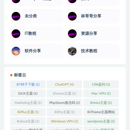
未分类
林哥哥分享
IT教程
资源分享
软件分享
技术教程
标签云
BT种子下载
(1)
ChatGPT
(4)
CPA盈利
(1)
DUX主题
(1)
iDowns主题
(1)
Mac VPN
(1)
Marketing主题
(1)
PhpStorm激活码
(1)
Rimini主题
(1)
RiPlus主题
(1)
RiPro主题
(1)
RiTheme主题网站
(1)
Rizhuti主题
(1)
Windows VPN
(1)
wordpress主题
(2)