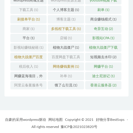
wordpress商城主题
wordpress资源主题
youtube视频下载
(1)
(1)
(1)
下载工具
(1)
个人博客主题
(1)
刷单
(1)
刷接单平台
(1)
博客主题
(1)
商业赚钱模式
(1)
商家
(1)
多线程下载工具
(1)
奇异互动
(2)
平台
(1)
店铺
(1)
影视站CPA
(1)
影视站赚钱秘籍
(1)
植物大战僵尸
(1)
植物大战僵尸下载
(1)
植物大战僵尸百度
百度网盘下载工具
短视频去水印
(2)
云
(1)
(1)
税后收入
(1)
网络赚钱案例
(1)
网赚平台
(1)
网赚蓝海项目，外
补单
(1)
迪士尼游记
(1)
卖优惠券
(1)
阿里云备案服务号
饿了么引流
(1)
香港云服务器
(2)
(1)
自豪的采用wordpress驱动
网站地图
Copyright © 2021
好物分享BestSvps
-
All rights reserved
豫ICP备2021023820号