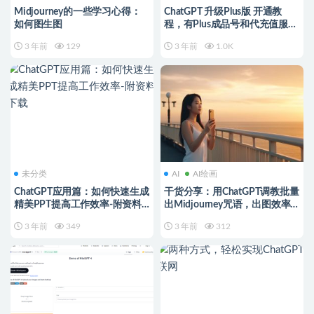
Midjourney的一些学习心得：
ChatGPT 升级Plus版 开通教
如何图生图
程，有Plus成品号和代充值服务
（保姆级教程）
3 年前
129
3 年前
1.0K
未分类
AI
AI绘画
ChatGPT应用篇：如何快速生成
干货分享：用ChatGPT调教批量
精美PPT提高工作效率-附资料
出Midjourney咒语，出图效率
下载
Nice ，附资料。
3 年前
349
3 年前
312