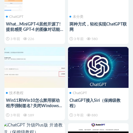
ChatGPT
未分类
What…MiniGPT-4居然开源了!
两种方式，轻松实现ChatGPT联
提前感受 GPT-4 的图像对话能
网
力！
3 年前
226
3 年前
580
技术教程
ChatGPT
Win11和Win10怎么禁用驱动
ChatGPT接入Siri（保姆级教
程序强制签名? 关闭Windows系
程）
统驱动强制签名的技巧？
3 年前
189
3 年前
880