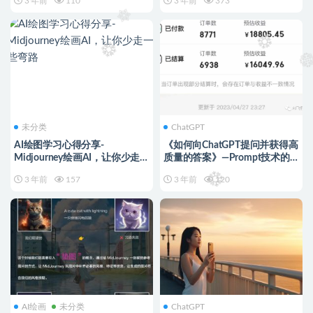
3 年前
110
3 年前
373
未分类
ChatGPT
AI绘图学习心得分享-
《如何向ChatGPT提问并获得高
Midjourney绘画AI，让你少走一
质量的答案》—Prompt技术的
些弯路
完整指南
3 年前
157
3 年前
120
AI绘画
未分类
ChatGPT