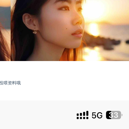
投喂资料哦