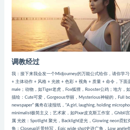
调教经过
我：接下来我会发一个Midjourney的万能公式给你，请你
+ 主体动作 + 风格 + 光效 + 色彩 + 视角 + 质量 + 命令
male；动物，如Tiger老虎，Fox狐狸，Rooster公鸡；地方，如N
描绘：Cute可爱，Gorgeous华丽，Mysterious神秘的，Full body全
newspaper” 佩奇在读报纸，“A girl, laughing, holdin
minimalist极简主义；艺术家，如Pixar皮克斯工作室，Ghibli宫
属 光效：Spotlight 聚光，Backlight逆光，Glowing neon霓
角：Closeup近景特写，Epic wide shot史诗广角，Low angle