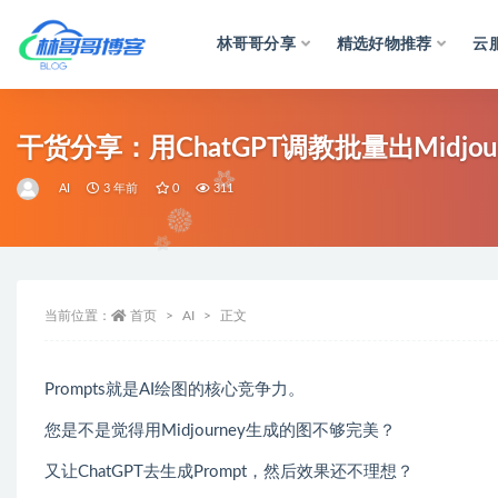
林哥哥分享
精选好物推荐
云
全部
干货分享：用ChatGPT调教批量出Midjo
AI
3 年前
0
311
当前位置：
首页
AI
正文
Prompts就是AI绘图的核心竞争力。
您是不是觉得用Midjourney生成的图不够完美？
又让ChatGPT去生成Prompt，然后效果还不理想？