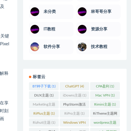
以及
未分类
林哥哥分享
IT教程
资源分享
的关键
xel
软件分享
技术教程
解释
标签云
BT种子下载
(1)
ChatGPT
(4)
CPA盈利
(1)
DUX主题
(1)
iDowns主题
(1)
Mac VPN
(1)
在享
Marketing主题
PhpStorm激活
Rimini主题
(1)
时刻
(1)
码
(1)
RiPlus主题
(1)
RiPro主题
(1)
RiTheme主题网
画
站
(1)
Rizhuti主题
(1)
Windows VPN
wordpress主题
(1)
(2)