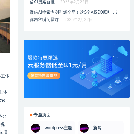
信AI搜索首推！
2025年2月22日
微信AI搜索内测引爆全网！这5个AISEO原则，让
你内容瞬间霸屏！
2025年2月22日
心主体
 主体
he
专题页面
l铬金
 视
wordpress主题
新闻
ic逼