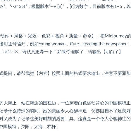
16:9”、“--ar 3:4”；模型版本“--v [n]” ，[n]为数字，目前版本有1~5，
风格 + 光效 + 色彩 + 视角 + 质量 + 命令】，把Midjourney
Young woman，Cute，reading the newspaper，Pi
ly detailed，--ar 2：3，请认真思考一下！如果你理解了，请输出【明白了】
式提问，请帮我把【内容】按照上面的格式要求输出，注意不要添加
的大海上。站在海边的围栏边，一位穿着白色运动背心的中国模特正
记录什么特殊的瞬间。她的美丽令人心醉神迷，仿佛阻挡不了这美好
时又成为了记录这美好时刻的必要工具。这真是一个令人心驰神往的
：中国模特，夕阳，大海，栏杆）