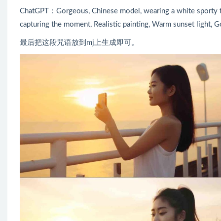
ChatGPT：Gorgeous, Chinese model, wearing a white sporty tan
capturing the moment, Realistic painting, Warm sunset light, 
最后把这段咒语放到mj上生成即可。