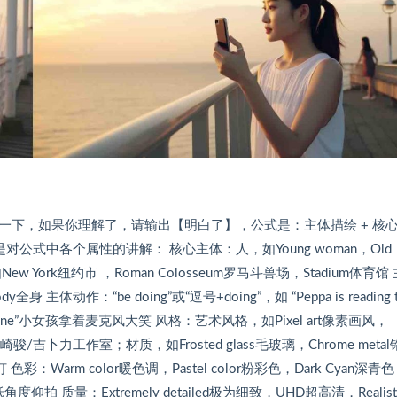
学习一下，如果你理解了，请输出【明白了】，公式是：主体描绘 + 核
，下面是对公式中各个属性的讲解： 核心主体：人，如Young woman，Old
ew York纽约市 ，Roman Colosseum罗马斗兽场，Stadium体育馆
身 主体动作：“be doing”或“逗号+doing”，如 “Peppa is reading t
g microphone”小女孩拿着麦克风大笑 风格：艺术风格，如Pixel art像素画风，
崎骏/吉卜力工作室；材质，如Frosted glass毛玻璃，Chrome meta
虹灯 色彩：Warm color暖色调，Pastel color粉彩色，Dark Cyan深青色
低角度仰拍 质量：Extremely detailed极为细致，UHD超高清，Realist