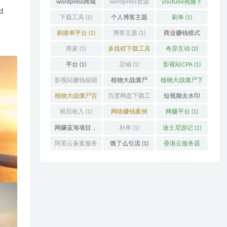
wordpress商城
wordpress资源
youtube视频下
d
主题
(1)
主题
(1)
载
(1)
下载工具
(1)
个人博客主题
刷单
(1)
(1)
刷接单平台
(1)
博客主题
(1)
商业赚钱模式
(1)
商家
(1)
多线程下载工具
奇异互动
(2)
(1)
平台
(1)
店铺
(1)
影视站CPA
(1)
影视站赚钱秘籍
植物大战僵尸
植物大战僵尸下
(1)
(1)
载
(1)
植物大战僵尸百
百度网盘下载工
短视频去水印
度云
(1)
具
(1)
(2)
税后收入
(1)
网络赚钱案例
网赚平台
(1)
(1)
网赚蓝海项目，
补单
(1)
迪士尼游记
(1)
外卖优惠券
(1)
阿里云备案服务
饿了么引流
(1)
香港云服务器
号
(1)
(2)