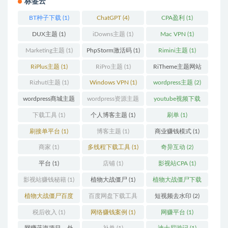
标签云
BT种子下载
(1)
ChatGPT
(4)
CPA盈利
(1)
DUX主题
(1)
iDowns主题
(1)
Mac VPN
(1)
Marketing主题
(1)
PhpStorm激活码
(1)
Rimini主题
(1)
RiPlus主题
(1)
RiPro主题
(1)
RiTheme主题网站
(1)
Rizhuti主题
(1)
Windows VPN
(1)
wordpress主题
(2)
wordpress商城主题
wordpress资源主题
youtube视频下载
(1)
(1)
(1)
下载工具
(1)
个人博客主题
(1)
刷单
(1)
刷接单平台
(1)
博客主题
(1)
商业赚钱模式
(1)
商家
(1)
多线程下载工具
(1)
奇异互动
(2)
平台
(1)
店铺
(1)
影视站CPA
(1)
影视站赚钱秘籍
(1)
植物大战僵尸
(1)
植物大战僵尸下载
(1)
植物大战僵尸百度
百度网盘下载工具
短视频去水印
(2)
云
(1)
(1)
税后收入
(1)
网络赚钱案例
(1)
网赚平台
(1)