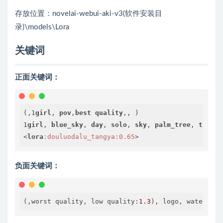
存放位置：novelai-webui-aki-v3(软件安装目
录)\models\Lora
关键词
正面关键词：
(,1
girl
, 
pov
,
best
quality
,, )

1
girl
, 
blue_sky
, 
day
, 
solo
, 
sky
, 
palm_tree
, 
tree
, 
<
lora
:douluodalu_tangya
:0.65
>
负面关键词：
(,worst quality, low quality:
1.3
), logo, watermark