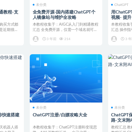
未分类
ChatGPT
s开通教程-支
全免费开源-国内搭建ChatGPT个
用Chat
人镜像站与维护全攻略
视频- 提
us购买方式都
本教程收集于：AIGC从入门到精通教程
本教程收集于
是近期很多
汇总 全免费开源，仅需一个域名就可以
汇总 操作指引
部署国内的Chat...
讯智影数字..
3 年前
214
3 
未分类
未分类
你快速搭建
ChatGPT注册/白嫖攻略大全
ChatG
路-文末附
聊天机器人搭
本教程收集于：ChatGPT注册和变现思
教程汇总 教