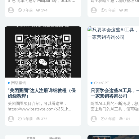
汇总 简单的总结 Midjourney，Stable ...
建全攻略汇总：精心整理 Gi
号后，先F...
3 年前
194
3 年前
80
网络赚钱
ChatGPT
“美团圈圈”达人注册详细教程（保
只要学会这些AI工具，
姆级教程）
一家营销咨询公司
美团圈圈项目介绍，可以看这里：
随着AI工具的不断涌现，
https://www.bestsvps.com/6351.h...
面上热门的AI工具，便可
咨询公司。通过一系列...
3 年前
375
3 年前
101