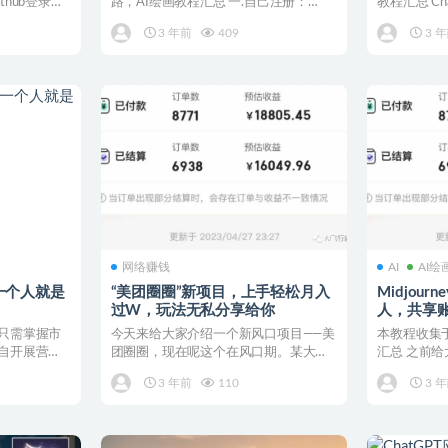
thub登录账
路，AI绘画教程汇总 一.自己注册：
教程汇总 C
ChatGPT...
程：http...
3 年前
409
3 
网络赚钱
AI
AI绘
一个人就是
“美团圈圈”新项目，上手轻松月入
Midjou
过W，玩法无私分享给你
人，共享
务器（保
您只需掌握市
今天来给大家介绍一个新风口项目——美
本教程收集于
独自开展营销
团圈圈，现在呢这个在风口期。某大佬
汇总 之前给大
刚推广7天，一不小心就...
注册教...
3 年前
110
3 