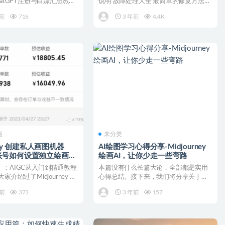
hatGPT注册与白嫖汇总教
说明 故障处理大全 最简单的修复方法：
先重试，...
年前
716
3 年前
4.4K
画
未分类
rney 创建私人画图机器
AI绘图学习心得分享-Midjourney
账号如何设置独立绘画服
绘画AI，让你少走一些弯路
姆级教程）
：AIGC从入门到精通教程
本篇没有什么长篇大论，全部都是实用
家介绍过了Midjourney 的
心得总结。接下来，我们将分享关于
Midjourney绘画A...
年前
373
3 年前
157