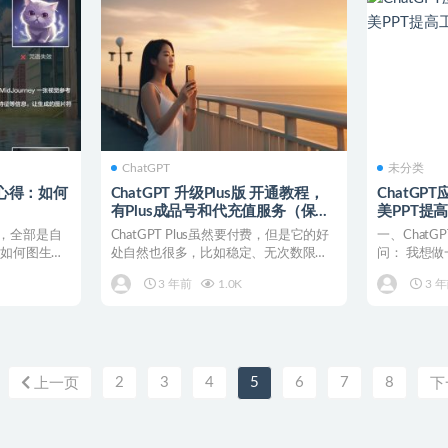
ChatGPT
未分类
学习心得：如何
ChatGPT 升级Plus版 开通教程，
ChatG
有Plus成品号和代充值服务（保姆
美PPT提
级教程）
，全部是自
ChatGPT Plus虽然要付费，但是它的好
一、ChatG
：如何图生图
处自然也很多，比如稳定、无次数限
问： 我想做
制、无字数限制...
PPT...
3 年前
1.0K
3 
2
3
4
5
6
7
8
上一页
下