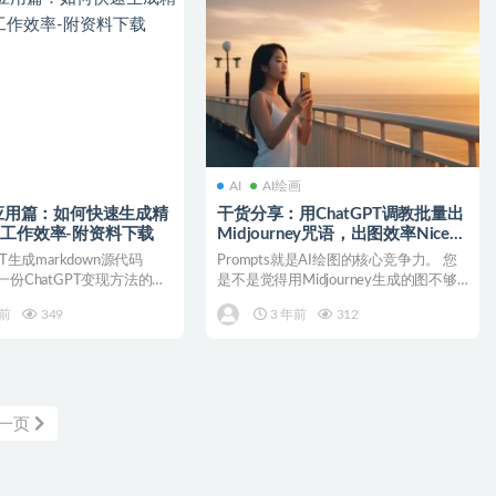
AI
AI绘画
PT应用篇：如何快速生成精
干货分享：用ChatGPT调教批量出
高工作效率-附资料下载
Midjourney咒语，出图效率Nice
，附资料。
PT生成markdown源代码
Prompts就是AI绘图的核心竞争力。 您
一份ChatGPT变现方法的
是不是觉得用Midjourney生成的图不够
完美...
年前
349
3 年前
312
一页