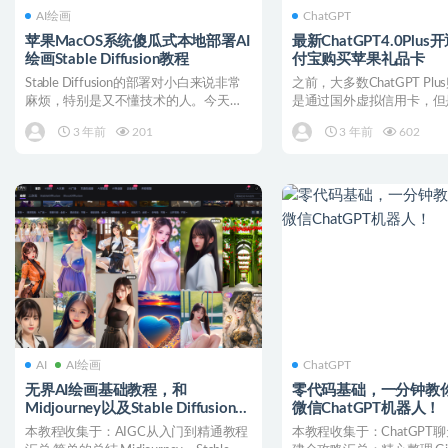
AI绘画
ChatGPT
苹果MacOS系统傻瓜式本地部署AI
最新ChatGPT4.0Plu
绘画Stable Diffusion教程
付宝购买苹果礼品卡
Stable Diffusion的部署对小白来说非常
之前，大多数ChatGPT Pl
麻烦，特别是又不懂技术的人。今天分
是通过国外虚拟信用卡，但
享两个...
虚拟信用卡都...
3 年前
201
3 年前
602
AI
AI绘画
ChatGPT
无界AI绘画基础教程，和
零代码基础，一分钟教
Midjourney以及Stable Diffusion哪
微信ChatGPT机器人！
个更好用？
本教程收集于：AIGC从入门到精通教程
本教程收集于：ChatGPT