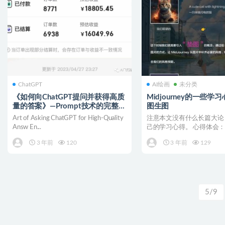
ChatGPT
AI绘画
未分类
《如何向ChatGPT提问并获得高质
Midjourney的一些
量的答案》—Prompt技术的完整指
图生图
南
Art of Asking ChatGPT for High-Quality
注意本文没有什么长篇大论
Answ En...
己的学习心得。 心得体会
今天在一篇midjo...
3 年前
120
3 年前
129
5/9