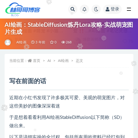
登录
全部
AI绘画：StableDiffusion炼丹Lora攻略-实战萌宠图
片生成
AI绘画
3 年前
0
268
当前位置：
首页
AI
AI绘画
正文
写在前面的话
近期在小红书发现了许多极其可爱、美观的萌宠图片，对
这些美妙的图像深深着迷
于是想着看看利用AI绘画StableDiffusion以下简称（SD）
做出来。
以下是详细实操的全过程，包括所有用的资料已经打包到