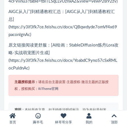
4cFViinu3?table=tblTLSqLLvUznxAZ&view=vewP2B92zv)
AIGC从入门到精通教程汇总：[AIGC从入门到精通教程汇
总]
(https://y3if3fk7ce.feishu.cn/docx/QBqwdyde7omVf4x69
paconlgnAc)
原文链接阅读更舒服：[AI绘画：StableDiffusion炼丹Lora攻
略-实战萌宠图片生成]
(https://y3if3fk7ce.feishu.cn/docx/YoabdC9ynoS7cSxRML
ocPuldnAc)
主题授权提示：
请在后台主题设置-主题授权-激活主题的正版授
权，授权购买：
RiTheme官网
声明：
本站所有文章，如无特殊说明或标注，均为本站原创发
布。任何个人或组织，在未征得本站同意时，禁止复制、盗用、
首页
薅羊毛
林哥哥分享
我的
顶部
采集、发布本站内容到任何网站、书籍等各类媒体平台。部分内