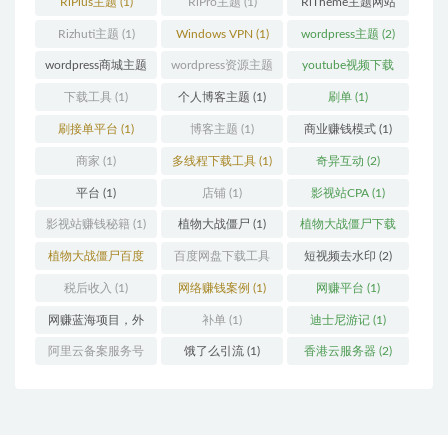
RiPlus主题
(1)
RiPro主题
(1)
RiTheme主题网站
(1)
Rizhuti主题
(1)
Windows VPN
(1)
wordpress主题
(2)
wordpress商城主题
wordpress资源主题
youtube视频下载
(1)
(1)
(1)
下载工具
(1)
个人博客主题
(1)
刷单
(1)
刷接单平台
(1)
博客主题
(1)
商业赚钱模式
(1)
商家
(1)
多线程下载工具
(1)
奇异互动
(2)
平台
(1)
店铺
(1)
影视站CPA
(1)
影视站赚钱秘籍
(1)
植物大战僵尸
(1)
植物大战僵尸下载
(1)
植物大战僵尸百度
百度网盘下载工具
短视频去水印
(2)
云
(1)
(1)
税后收入
(1)
网络赚钱案例
(1)
网赚平台
(1)
网赚蓝海项目，外
补单
(1)
迪士尼游记
(1)
卖优惠券
(1)
阿里云备案服务号
饿了么引流
(1)
香港云服务器
(2)
(1)