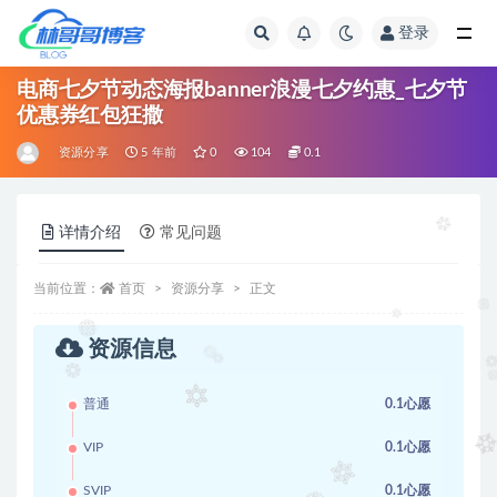
登录
全部
电商七夕节动态海报banner浪漫七夕约惠_七夕节
优惠券红包狂撒
资源分享
5 年前
0
104
0.1
详情介绍
常见问题
当前位置：
首页
资源分享
正文
资源信息
普通
0.1心愿
VIP
0.1心愿
SVIP
0.1心愿