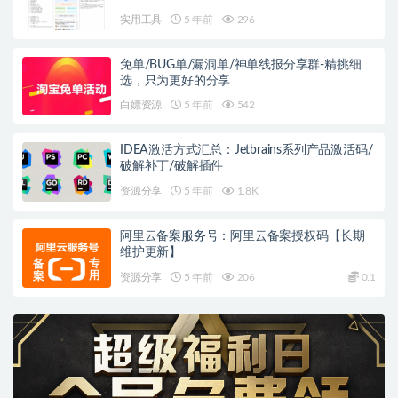
实用工具
5 年前
296
免单/BUG单/漏洞单/神单线报分享群-精挑细
选，只为更好的分享
白嫖资源
5 年前
542
IDEA激活方式汇总：Jetbrains系列产品激活码/
破解补丁/破解插件
资源分享
5 年前
1.8K
阿里云备案服务号：阿里云备案授权码【长期
维护更新】
资源分享
5 年前
206
0.1