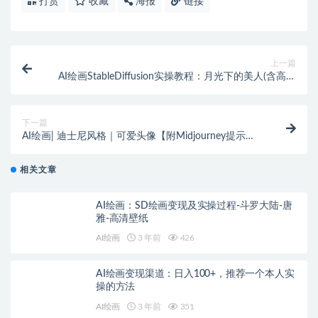
打赏
收藏
海报
链接
上一篇
AI绘画StableDiffusion实操教程：月光下的美人(含高清
图片)
下一篇
AI绘画| 迪士尼风格｜可爱头像【附Midjourney提示
词】
相关文章
AI绘画：SD绘画变现及实操过程-斗罗大陆-唐
雅-高清壁纸
AI绘画
3 年前
426
AI绘画变现渠道：日入100+，推荐一个本人实
操的方法
AI绘画
3 年前
351