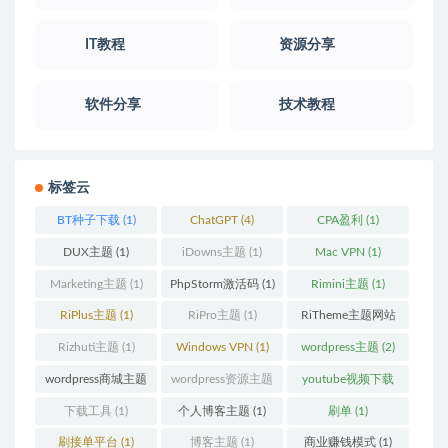
IT教程
资源分享
软件分享
技术教程
标签云
BT种子下载
(1)
ChatGPT
(4)
CPA盈利
(1)
DUX主题
(1)
iDowns主题
(1)
Mac VPN
(1)
Marketing主题
(1)
PhpStorm激活码
(1)
Rimini主题
(1)
RiPlus主题
(1)
RiPro主题
(1)
RiTheme主题网站
(1)
Rizhuti主题
(1)
Windows VPN
(1)
wordpress主题
(2)
wordpress商城主题
wordpress资源主题
youtube视频下载
(1)
(1)
(1)
下载工具
(1)
个人博客主题
(1)
刷单
(1)
刷接单平台
(1)
博客主题
(1)
商业赚钱模式
(1)