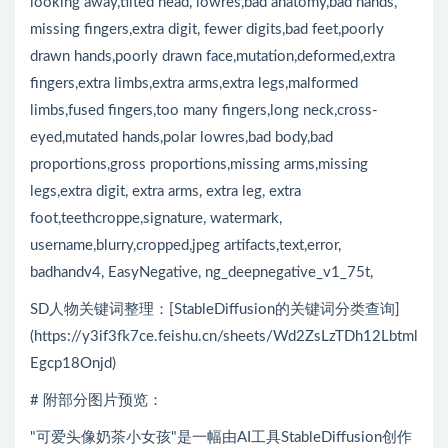
looking away,tilted head, lowres,bad anatomy,bad hands,
missing fingers,extra digit, fewer digits,bad feet,poorly
drawn hands,poorly drawn face,mutation,deformed,extra
fingers,extra limbs,extra arms,extra legs,malformed
limbs,fused fingers,too many fingers,long neck,cross-
eyed,mutated hands,polar lowres,bad body,bad
proportions,gross proportions,missing arms,missing
legs,extra digit, extra arms, extra leg, extra
foot,teethcroppe,signature, watermark,
username,blurry,cropped,jpeg artifacts,text,error,
badhandv4, EasyNegative, ng_deepnegative_v1_75t,
SD人物关键词整理：[StableDiffusion的关键词分类查询]
(https://y3if3fk7ce.feishu.cn/sheets/Wd2ZsLzTDh12Lbtml
Egcp18Onjd)
# 附部分图片预览：
"可爱头像奶茶小女孩"是一幅由AI工具StableDiffusion创作