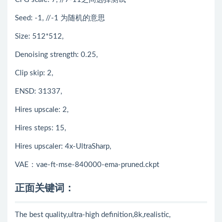
Seed: -1, //-1 为随机的意思
Size: 512*512,
Denoising strength: 0.25,
Clip skip: 2,
ENSD: 31337,
Hires upscale: 2,
Hires steps: 15,
Hires upscaler: 4x-UltraSharp,
VAE：vae-ft-mse-840000-ema-pruned.ckpt
正面关键词：
The best quality,ultra-high definition,8k,realistic,