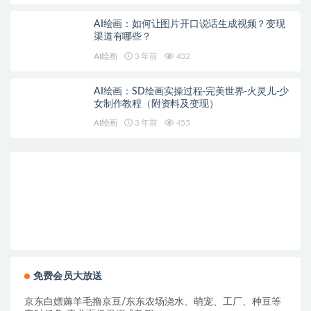
AI绘画：如何让图片开口说话生成视频？变现
渠道有哪些？
AI绘画
3 年前
432
AI绘画：SD绘画实操过程-完美世界-火灵儿-少
女制作教程（附资料及变现）
AI绘画
3 年前
455
免费会员大放送
京东白嫖薅羊毛撸京豆/东东农场浇水、萌宠、工厂、种豆等