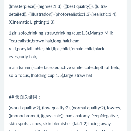
((masterpiece)),(highres:1.3), (((best quality))), ((ultra-
detailed)), ((illustration)),(photorealistic:1.3),(realistic:1.4),
(Cinematic Lighting:1.3),
1girl,solo,drinking straw,drinking,(cup:1.3),Mango Milk
Tea,realistic,brown hair,long hair,head
rest,ponytail,table,shirt,lips,child,female child,black
eyes,curly hair,
maiii (smaii i),cute face,seductive smile, cute,depth of field,
solo focus, (holding cup:1.5),large straw hat
## 负面关键词：
(worst quality:2), (low quality:2), (normal quality:2), lowres,
((monochrome)), ((grayscale)), bad anatomy,DeepNegative,
skin spots, acnes, skin blemishes,(fat:1.2),facing away,