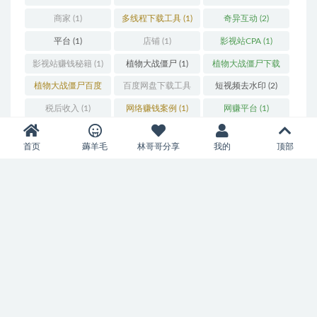
商家
(1)
多线程下载工具
(1)
奇异互动
(2)
平台
(1)
店铺
(1)
影视站CPA
(1)
影视站赚钱秘籍
(1)
植物大战僵尸
(1)
植物大战僵尸下载
(1)
植物大战僵尸百度
百度网盘下载工具
短视频去水印
(2)
云
(1)
(1)
税后收入
(1)
网络赚钱案例
(1)
网赚平台
(1)
网赚蓝海项目，外
补单
(1)
迪士尼游记
(1)
首页
薅羊毛
林哥哥分享
我的
顶部
卖优惠券
(1)
阿里云备案服务号
饿了么引流
(1)
香港云服务器
(2)
(1)
自豪的采用wordpress驱动
网站地图
Copyright © 2021
好物分享BestSvps
-
All rights reserved
豫ICP备2021023820号