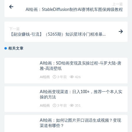
上一篇
AI绘画：StableDiffusion制作AI赛博机车图保姆级教程
下一篇
【副业赚钱-引流】（5265期）知识星球冷门精准暴利
引流项目
相关文章
AI绘画：SD绘画变现及实操过程-斗罗大陆-唐
雅-高清壁纸
AI绘画
3 年前
426
AI绘画变现渠道：日入100+，推荐一个本人实
操的方法
AI绘画
3 年前
351
AI绘画：如何让图片开口说话生成视频？变现
渠道有哪些？