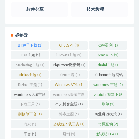
软件分享
技术教程
标签云
BT种子下载
(1)
ChatGPT
(4)
CPA盈利
(1)
DUX主题
(1)
iDowns主题
(1)
Mac VPN
(1)
Marketing主题
(1)
PhpStorm激活码
(1)
Rimini主题
(1)
RiPlus主题
(1)
RiPro主题
(1)
RiTheme主题网站
(1)
Rizhuti主题
(1)
Windows VPN
(1)
wordpress主题
(2)
wordpress商城主题
wordpress资源主题
youtube视频下载
(1)
(1)
(1)
下载工具
(1)
个人博客主题
(1)
刷单
(1)
刷接单平台
(1)
博客主题
(1)
商业赚钱模式
(1)
商家
(1)
多线程下载工具
(1)
奇异互动
(2)
平台
(1)
店铺
(1)
影视站CPA
(1)