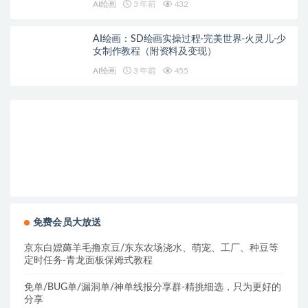
AI绘画
3 年前
432
AI绘画：SD绘画实操过程-完美世界-火灵儿-少
女制作教程（附资料及变现）
AI绘画
3 年前
455
免费会员大放送
京东白嫖薅羊毛撸京豆/东东农场浇水、萌宠、工厂、种豆等
定时任务-青龙面板保姆式教程
免单/BUG单/漏洞单/神单线报分享群-精挑细选，只为更好的
分享