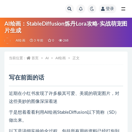
登录
AI绘画：StableDiffusion炼丹Lora攻略-实战萌宠图
片生成
AI绘画
3 年前
0
268
当前位置：
首页
AI
AI绘画
正文
写在前面的话
近期在小红书发现了许多极其可爱、美观的萌宠图片，对
这些美妙的图像深深着迷
于是想着看看利用AI绘画StableDiffusion以下简称（SD）
做出来。
以下是详细实操的全过程，包括所有用的资料已经打包到