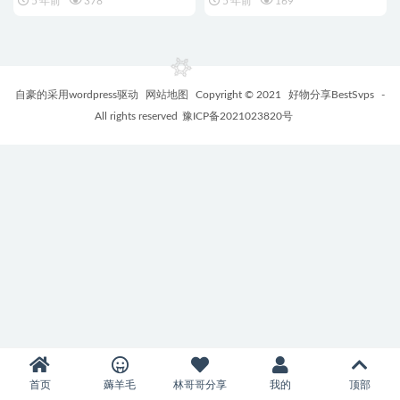
5 年前
378
5 年前
169
RiPro/RiPlus/Rimini/Rizhuti
自豪的采用wordpress驱动
网站地图
Copyright © 2021
好物分享BestSvps
-
All rights reserved
豫ICP备2021023820号
首页
薅羊毛
林哥哥分享
我的
顶部