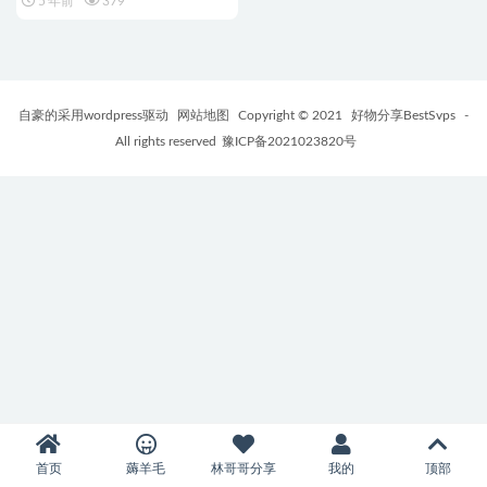
5 年前
379
RiPro/RiPlus/Rimini/Rizhuti
自豪的采用wordpress驱动
网站地图
Copyright © 2021
好物分享BestSvps
-
All rights reserved
豫ICP备2021023820号
首页
薅羊毛
林哥哥分享
我的
顶部