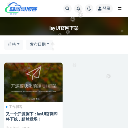
登录
全部
layUI官网下架
价格
发布日期
工作博客
又一个开源倒下：layUI官网即
将下线，黯然退场！