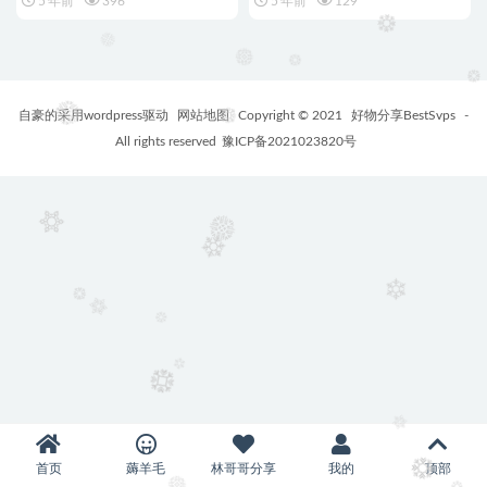
5 年前
396
5 年前
129
面提取/短视频去水印
自豪的采用wordpress驱动
网站地图
Copyright © 2021
好物分享BestSvps
-
All rights reserved
豫ICP备2021023820号
首页
薅羊毛
林哥哥分享
我的
顶部