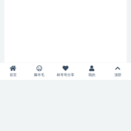
首页
薅羊毛
林哥哥分享
我的
顶部
自豪的采用wordpress驱动
网站地图
Copyright © 2021
好物分享BestSvps
-