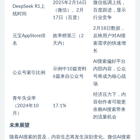
2025年2月16日
微信低调上线，
DeepSeek R1上
（微信）、2月
百度跟进，显示
线时间
17日（百度）
行业竞争
2月18日数据，
元宝AppStore排
效率榜第三（2
反映用户对AI搜
名
天内）
索需求的快速增
长
AI搜索偏好平台
示例中10篇资料
内部内容，公众
公众号索引比例
6篇来自公众号
号将成为核心战
场
经济压力下，内
青年失业率
容创作者可能更
（2024年10
17.1%
依赖AI搜索带来
月）
的流量机会
未来展望
随着AI搜索的普及，内容生态将发生深刻变化。微信AI搜索