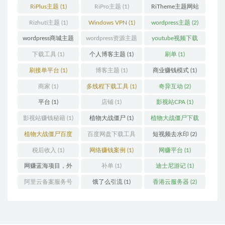
RiPlus主题
(1)
RiPro主题
(1)
RiTheme主题网站
(1)
Rizhuti主题
(1)
Windows VPN
(1)
wordpress主题
(2)
wordpress商城主题
wordpress资源主题
youtube视频下载
(1)
(1)
(1)
下载工具
(1)
个人博客主题
(1)
刷单
(1)
刷接单平台
(1)
博客主题
(1)
商业赚钱模式
(1)
商家
(1)
多线程下载工具
(1)
奇异互动
(2)
平台
(1)
店铺
(1)
影视站CPA
(1)
影视站赚钱秘籍
(1)
植物大战僵尸
(1)
植物大战僵尸下载
(1)
植物大战僵尸百度
百度网盘下载工具
短视频去水印
(2)
云
(1)
(1)
税后收入
(1)
网络赚钱案例
(1)
网赚平台
(1)
网赚蓝海项目，外
补单
(1)
迪士尼游记
(1)
卖优惠券
(1)
阿里云备案服务号
饿了么引流
(1)
香港云服务器
(2)
(1)