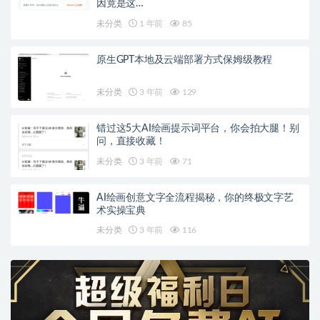
因竟是这…
未分类
1 年前
85
原生GPT本地及云端部署方式保姆级教程
未分类
3 年前
129
错过这5大AI绘画提示词平台，你会拍大腿！别
问，直接收藏！
未分类
3 年前
71
AI绘画创意文字全流程揭秘，你的终极文字艺
术实操宝典
未分类
3 年前
116