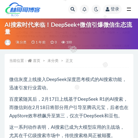
登录
全部
AI搜索时代来临！DeepSeek+微信引爆微信生态流
量
未分类
1 年前
0
100
当前位置：
首页
未分类
正文
微信灰度上线接入DeepSeek深度思考模式的AI搜索功能，
迅速引发行业震动。
百度紧随其后，2月17日上线基于DeepSeek R1的AI搜索，
而微信则在2月18日将部分用户引导至腾讯元宝，后者也在
AppStore效率榜飙升至第三，仅次于DeepSeek和豆包。
这一系列动作表明，AI搜索已成为大模型应用的主战场，
尤其在千亿级搜索市场中，传统搜索格局正被颠覆。