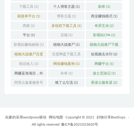
(1)
(1)
(1)
下载工具
(1)
个人博客主题
(1)
刷单
(1)
刷接单平台
(1)
博客主题
(1)
商业赚钱模式
(1)
商家
(1)
多线程下载工具
(1)
奇异互动
(2)
平台
(1)
店铺
(1)
影视站CPA
(1)
影视站赚钱秘籍
(1)
植物大战僵尸
(1)
植物大战僵尸下载
(1)
植物大战僵尸百度
百度网盘下载工具
短视频去水印
(2)
云
(1)
(1)
税后收入
(1)
网络赚钱案例
(1)
网赚平台
(1)
网赚蓝海项目，外
补单
(1)
迪士尼游记
(1)
卖优惠券
(1)
阿里云备案服务号
饿了么引流
(1)
香港云服务器
(2)
(1)
自豪的采用wordpress驱动
网站地图
Copyright © 2021
好物分享BestSvps
-
All rights reserved
豫ICP备2021023820号